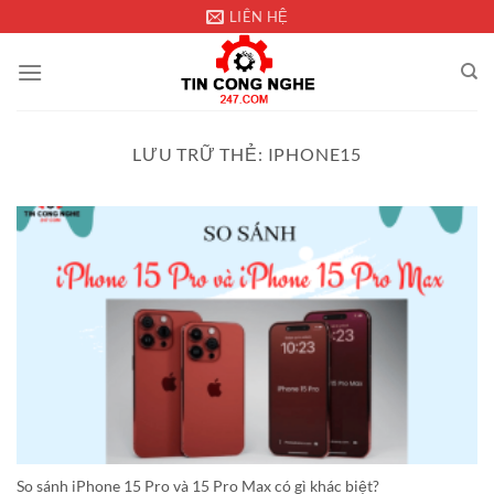
Chuyển
LIÊN HỆ
đến
nội
dung
LƯU TRỮ THẺ:
IPHONE15
So sánh iPhone 15 Pro và 15 Pro Max có gì khác biệt?