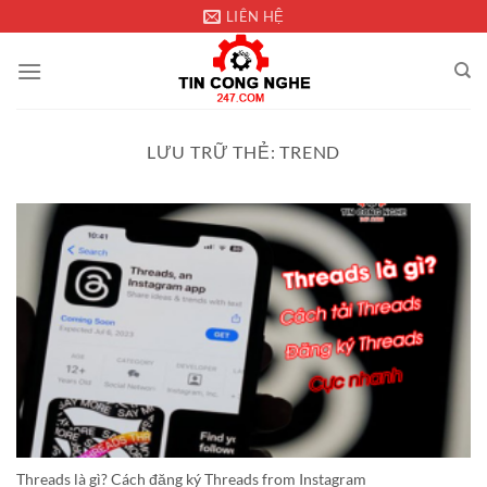
Chuyển
LIÊN HỆ
đến
nội
dung
LƯU TRỮ THẺ:
TREND
Threads là gì? Cách đăng ký Threads from Instagram