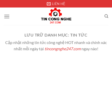
Chuyển
LIÊN HỆ
đến
nội
dung
LƯU TRỮ DANH MỤC:
TIN TỨC
Cập nhật những tin tức công nghệ HOT nhanh và chính xác
nhất mỗi ngày tại
tincongnghe247.com
ngay nào!