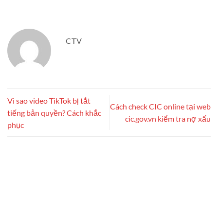
CTV
Vì sao video TikTok bị tắt
Cách check CIC online tại web
tiếng bản quyền? Cách khắc
cic.gov.vn kiểm tra nợ xấu
phục