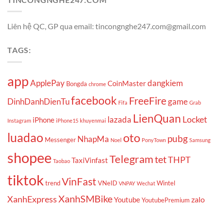
Liên hệ QC, GP qua email: tincongnghe247.com@gmail.com
TAGS:
app
ApplePay
dangkiem
CoinMaster
Bongda
chrome
facebook
FreeFire
DinhDanhDienTu
game
Fifa
Grab
LienQuan
Locket
lazada
iPhone
Instagram
iPhone15
khuyenmai
luadao
oto
pubg
NhapMa
Messenger
Noel
PonyTown
Samsung
shopee
Telegram
tet
THPT
TaxiVinfast
Taobao
tiktok
VinFast
trend
VNeID
Wintel
VNPAY
Wechat
XanhSMBike
XanhExpress
zalo
Youtube
YoutubePremium