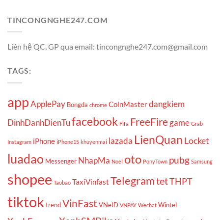
TINCONGNGHE247.COM
Liên hệ QC, GP qua email: tincongnghe247.com@gmail.com
TAGS:
app
ApplePay
dangkiem
CoinMaster
Bongda
chrome
facebook
FreeFire
DinhDanhDienTu
game
Fifa
Grab
LienQuan
Locket
lazada
iPhone
Instagram
iPhone15
khuyenmai
luadao
oto
pubg
NhapMa
Messenger
Noel
PonyTown
Samsung
shopee
Telegram
tet
THPT
TaxiVinfast
Taobao
tiktok
VinFast
trend
VNeID
Wintel
VNPAY
Wechat