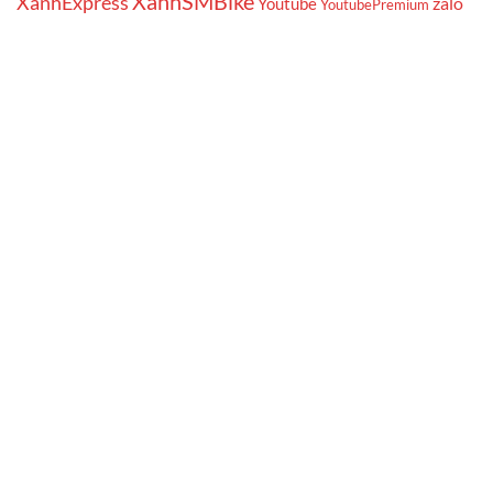
XanhSMBike
XanhExpress
zalo
Youtube
YoutubePremium