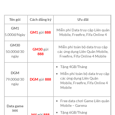
Tên gói
Cách đăng ký
Ưu đãi
GM1
Miễn phí Data truy cập Liên quân
GM1
gửi
888
Mobile, Freefire, Fifa Online 4
5.000đ/Ngày
GM30
Miễn phí toàn bộ data truy cập
GM30
gửi
các ứng dụng Liên Quân Mobile,
50.000đ/30
888
Freefire, Fifa Online 4 Mobile
ngày
Tặng 4GB/Tháng
DGM
Miễn phí toàn bộ data truy cập
các ứng dụng Liên Quân
DGM
gửi
888
79.000đ/30
Mobile, Freefire, Fifa Online 4
ngày
Mobile
Free data chơi Game Liên quân
Mobile – Garena
Data game
M4
Tặng 6GB/Tháng
M4
gửi
888