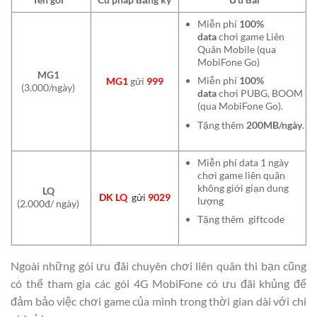
Miễn phí
100%
data
chơi game Liên
Quân Mobile (qua
MobiFone Go)
MG1
Miễn phí
100%
MG1
gửi
999
(3.000/ngày)
data
chơi PUBG, BOOM
(qua MobiFone Go).
Tặng thêm
200MB/ngày
.
Miễn phí data 1 ngày
chơi game liên quân
không giới giạn dung
LQ
DK LQ
gửi
9029
lượng
(2.000đ/ ngày)
Tặng thêm giftcode
Ngoài những gói ưu đãi chuyên chơi liên quân thì bạn cũng
có thể tham gia các gói 4G MobiFone có ưu đãi khủng để
đảm bảo việc chơi game của mình trong thời gian dài với chi