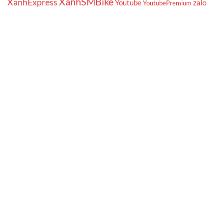
XanhSMBike
XanhExpress
zalo
Youtube
YoutubePremium