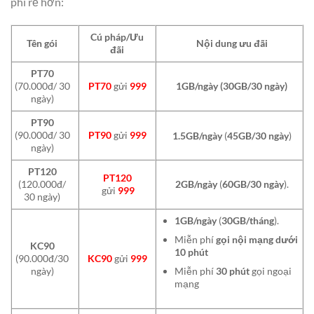
phí rẻ hơn:
Cú pháp/Ưu
Tên gói
Nội dung ưu đãi
đãi
PT70
(70.000đ/ 30
PT70
gửi
999
1GB/ngày (30GB/30 ngày)
ngày)
PT90
(90.000đ/ 30
PT90
gửi
999
1.5GB/ngày
(
45GB/30 ngày
)
ngày)
PT120
PT120
(120.000đ/
2GB/ngày
(
60GB/30 ngày
).
gửi
999
30 ngày)
1GB/ngày
(
30GB/tháng
).
Miễn phí
gọi nội mạng dưới
KC90
10 phút
(90.000đ/30
KC90
gửi
999
Miễn phí
30 phút
gọi ngoại
ngày)
mạng