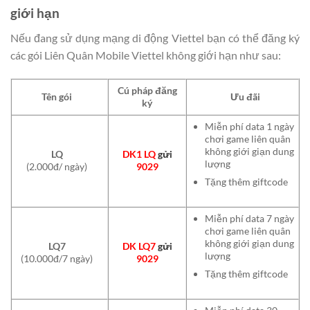
giới hạn
Nếu đang sử dụng mạng di động Viettel bạn có thể đăng ký
các gói Liên Quân Mobile Viettel không giới hạn như sau:
Cú pháp đăng
Tên gói
Ưu đãi
ký
Miễn phí data 1 ngày
chơi game liên quân
không giới giạn dung
LQ
DK1 LQ
gửi
lượng
(2.000đ/ ngày)
9029
Tặng thêm giftcode
Miễn phí data 7 ngày
chơi game liên quân
không giới giạn dung
LQ7
DK LQ7
gửi
lượng
(10.000đ/7 ngày)
9029
Tặng thêm giftcode