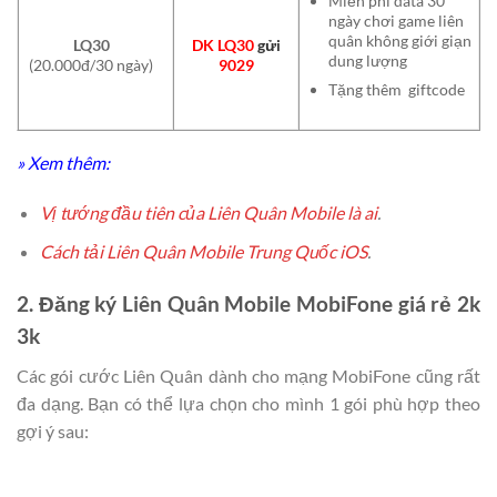
Miễn phí data 30
ngày chơi game liên
quân không giới giạn
LQ30
DK LQ30
gửi
dung lượng
(20.000đ/30 ngày)
9029
Tặng thêm giftcode
» Xem thêm:
Vị tướng đầu tiên của Liên Quân Mobile là ai
.
Cách tải Liên Quân Mobile Trung Quốc iOS
.
2. Đăng ký Liên Quân Mobile MobiFone giá rẻ 2k
3k
Các gói cước Liên Quân dành cho mạng MobiFone cũng rất
đa dạng. Bạn có thể lựa chọn cho mình 1 gói phù hợp theo
gợi ý sau: