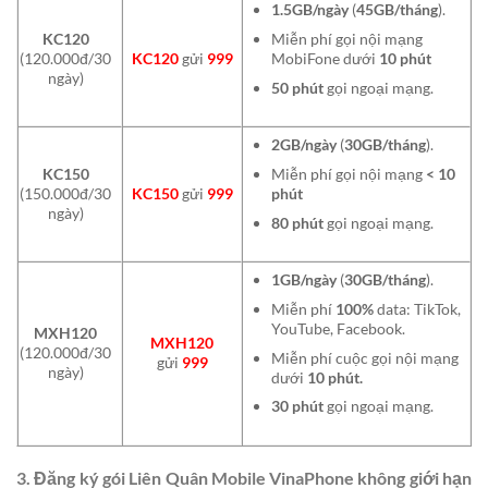
1.5GB/ngày
(
45GB/tháng
).
Miễn phí gọi nội mạng
KC120
MobiFone dưới
10 phút
(120.000đ/30
KC120
gửi
999
ngày)
50 phút
gọi ngoại mạng.
2GB/ngày
(
30GB/tháng
).
Miễn phí gọi nội mạng
< 10
KC150
phút
(150.000đ/30
KC150
gửi
999
ngày)
80 phút
gọi ngoại mạng.
1GB/ngày
(
30GB/tháng
).
Miễn phí
100%
data: TikTok,
YouTube, Facebook.
MXH120
MXH120
(120.000đ/30
Miễn phí cuộc gọi nội mạng
gửi
999
ngày)
dưới
10 phút.
30 phút
gọi ngoại mạng.
3. Đăng ký gói Liên Quân Mobile VinaPhone không giới hạn