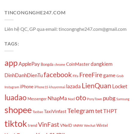
TINCONGNGHE247.COM
Liên hệ QC, GP qua email: tincongnghe247.com@gmail.com
TAGS:
app
ApplePay
dangkiem
CoinMaster
Bongda
chrome
facebook
FreeFire
DinhDanhDienTu
game
Fifa
Grab
LienQuan
Locket
lazada
iPhone
Instagram
iPhone15
khuyenmai
luadao
oto
pubg
NhapMa
Messenger
Noel
PonyTown
Samsung
shopee
Telegram
tet
THPT
TaxiVinfast
Taobao
tiktok
VinFast
trend
VNeID
Wintel
VNPAY
Wechat