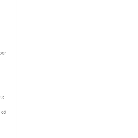
pper
ng
 có