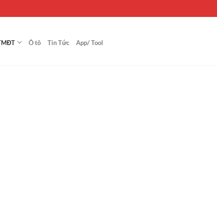
TMĐT
Ô tô
Tin Tức
App/ Tool