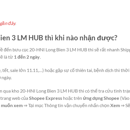
 gần đây
.
en 3 LM HUB thì khi nào nhận được?
̃ về đến bưu cục 20-HNI Long Bien 3 LM HUB thì sẽ rất nhanh Shi
̃ là từ
1 đến 2 ngày
.
ết, sale lớn 11.11,…) hoặc gặp sự cố thiên tai, bệnh dịch thì thời
 ngày.
qua kho 20-HNI Long Bien 3 LM HUB thì có thể tra cứu tình trạ
ên trang web của
Shopee Express
hoặc trên
ứng dụng Shopee
(Vào
 muốn xem
⇒ Tại mục Thông tin vận chuyển nhấn chọn
Xem
⇒ Sẽ