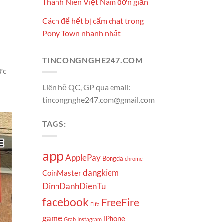
Thanh Niên Việt Nam đơn giản
Cách để hết bị cấm chat trong
Pony Town nhanh nhất
TINCONGNGHE247.COM
ực
Liên hệ QC, GP qua email:
tincongnghe247.com@gmail.com
TAGS:
app
ApplePay
Bongda
chrome
dangkiem
CoinMaster
DinhDanhDienTu
facebook
FreeFire
Fifa
game
iPhone
Grab
Instagram