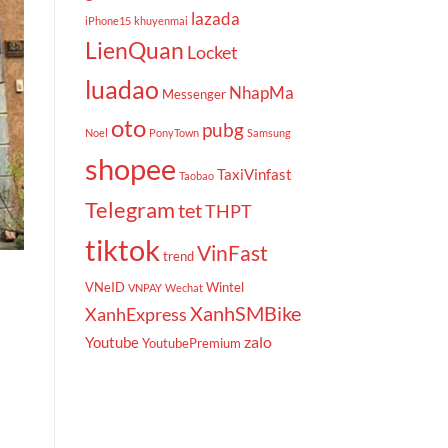
lazada
iPhone15
khuyenmai
LienQuan
Locket
luadao
NhapMa
Messenger
oto
pubg
Noel
PonyTown
Samsung
shopee
TaxiVinfast
Taobao
Telegram
tet
THPT
tiktok
VinFast
trend
VNeID
Wintel
VNPAY
Wechat
XanhSMBike
XanhExpress
zalo
Youtube
YoutubePremium