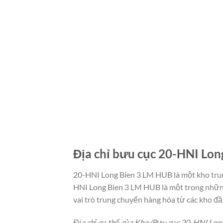
Địa chỉ bưu cục 20-HNI Lo
20-HNI Long Bien 3 LM HUB là một kho trun
HNI Long Bien 3 LM HUB là một trong những
vai trò trung chuyển hàng hóa từ các kho đầ
Địa chỉ cụ thể của Kho/Bưu cục 20-HNI Lon