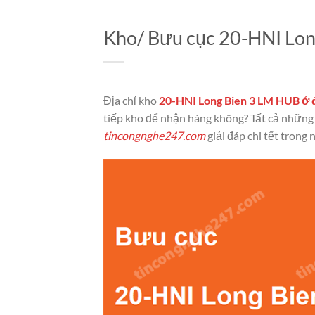
Kho/ Bưu cục 20-HNI Long
Địa chỉ kho
20-HNI Long Bien 3 LM HUB ở 
tiếp kho để nhận hàng không? Tất cả nhữ
tincongnghe247.com
giải đáp chi tết trong