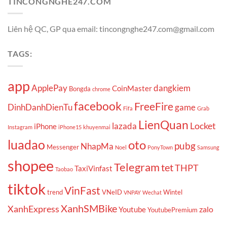
TINCONGNGHE247.COM
Liên hệ QC, GP qua email: tincongnghe247.com@gmail.com
TAGS:
app
ApplePay
dangkiem
CoinMaster
Bongda
chrome
facebook
FreeFire
DinhDanhDienTu
game
Fifa
Grab
LienQuan
Locket
lazada
iPhone
Instagram
iPhone15
khuyenmai
luadao
oto
pubg
NhapMa
Messenger
Noel
PonyTown
Samsung
shopee
Telegram
tet
THPT
TaxiVinfast
Taobao
tiktok
VinFast
trend
VNeID
Wintel
VNPAY
Wechat
XanhSMBike
XanhExpress
zalo
Youtube
YoutubePremium