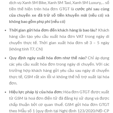
dịch vụ Xanh SM Bike, Xanh SM Taxi, Xanh SM Luxury,… số
tiền thể hiện trên hóa đơn GTGT là
cước phí sau cùng
của chuyến xe đã trừ số tiền khuyến mãi (nếu có) và
không bao gồm phụ phí (nếu có)
Thời gian gửi hóa đơn đến khách hàng là bao lâu?
Khách
hàng cần tạo yêu cầu xuất hóa đơn VAT trong ngày di
chuyển thực tế. Thời gian xuất hóa đơn sẽ 3 – 5 ngày
(không tính T7, CN)
Quy định ngày xuất hóa đơn như thế nào?
Chỉ áp dụng
các yêu cầu xuất hóa đơn trong ngày di chuyển. Với các
trường hợp khách hàng gửi yêu cầu sau ngày di chuyển
thực tế, GSM rất xin lỗi vì không thể hỗ trợ xuất lại hóa
đơn.
Hiệu lực pháp lý của hóa đơn:
Hóa đơn GTGT được xuất
từ GSM là hoá đơn điện tử đã đăng ký sử dụng và được
chấp thuận bởi cơ quan thuế. GSM gửi hóa đơn GTGT
theo Mẫu số 1 (quy định tại Nghị định 123/2020/NĐ-CP