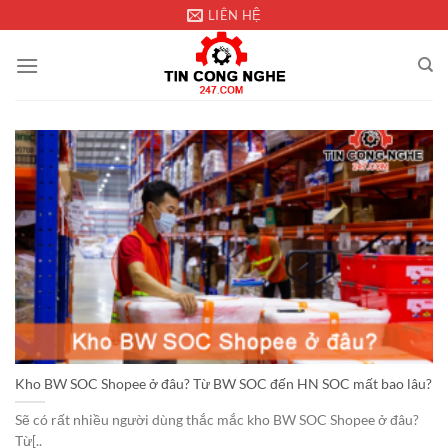
Chuyển
LIÊN HỆ
đến
nội
dung
Kho BW SOC Shopee ở đâu? Từ BW SOC đến HN SOC mất bao lâu?
Sẽ có rất nhiều người dùng thắc mắc kho BW SOC Shopee ở đâu?
Từ[..