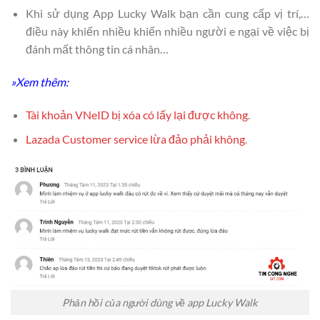
Khi sử dụng App Lucky Walk bạn cần cung cấp vị trí,…
điều này khiến nhiều khiến nhiều người e ngại về việc bị
đánh mất thông tin cá nhân…
»Xem thêm:
Tài khoản VNeID bị xóa có lấy lại được không
.
Lazada Customer service lừa đảo phải không
.
Phản hồi của người dùng về app Lucky Walk