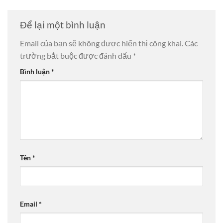
Để lại một bình luận
Email của bạn sẽ không được hiển thị công khai.
Các
trường bắt buộc được đánh dấu
*
Bình luận
*
Tên
*
Email
*