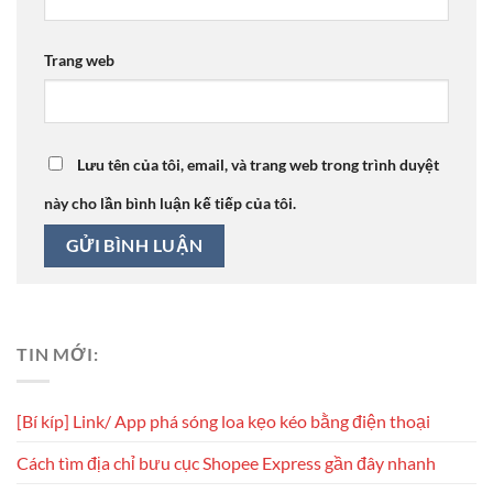
Trang web
Lưu tên của tôi, email, và trang web trong trình duyệt
này cho lần bình luận kế tiếp của tôi.
TIN MỚI:
[Bí kíp] Link/ App phá sóng loa kẹo kéo bằng điện thoại
Cách tìm địa chỉ bưu cục Shopee Express gần đây nhanh