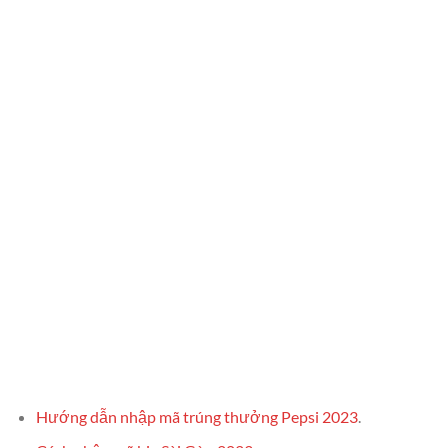
Hướng dẫn nhập mã trúng thưởng Pepsi 2023
.