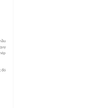
 hầu
 quy
phép
g đó