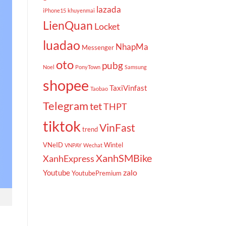
lazada
iPhone15
khuyenmai
LienQuan
Locket
luadao
NhapMa
Messenger
oto
pubg
Noel
PonyTown
Samsung
shopee
TaxiVinfast
Taobao
Telegram
tet
THPT
tiktok
VinFast
trend
VNeID
Wintel
VNPAY
Wechat
XanhSMBike
XanhExpress
zalo
Youtube
YoutubePremium