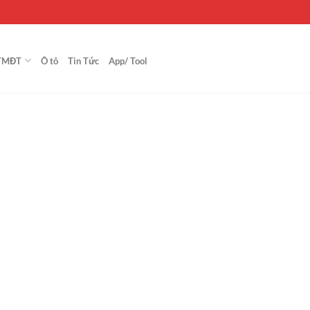
TMĐT
Ô tô
Tin Tức
App/ Tool