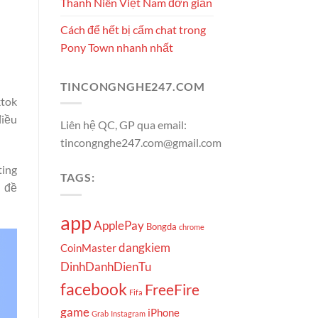
Thanh Niên Việt Nam đơn giản
Cách để hết bị cấm chat trong
Pony Town nhanh nhất
TINCONGNGHE247.COM
ktok
điều
Liên hệ QC, GP qua email:
tincongnghe247.com@gmail.com
ting
TAGS:
n đề
app
ApplePay
Bongda
chrome
dangkiem
CoinMaster
DinhDanhDienTu
facebook
FreeFire
Fifa
game
iPhone
Grab
Instagram