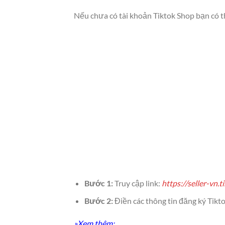
Nếu chưa có tài khoản Tiktok Shop bạn có t
Bước 1:
Truy cập link:
https://seller-vn.
Bước 2:
Điền các thông tin đăng ký Tikt
»Xem thêm: