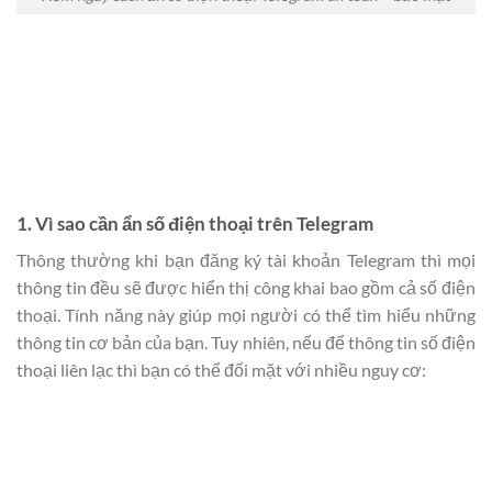
1. Vì sao cần ẩn số điện thoại trên Telegram
Thông thường khi bạn đăng ký tài khoản Telegram thì mọi
thông tin đều sẽ được hiển thị công khai bao gồm cả số điện
thoại. Tính năng này giúp mọi người có thể tìm hiểu những
thông tin cơ bản của bạn. Tuy nhiên, nếu để thông tin số điện
thoại liên lạc thì bạn có thể đối mặt với nhiều nguy cơ: