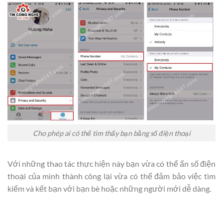
Cho phép ai có thể tìm thấy bạn bằng số điện thoại
Với những thao tác thực hiện này bạn vừa có thể ẩn số điện
thoại của mình thành công lại vừa có thể đảm bảo việc tìm
kiếm và kết bạn với bạn bè hoặc những người mới dễ dàng.