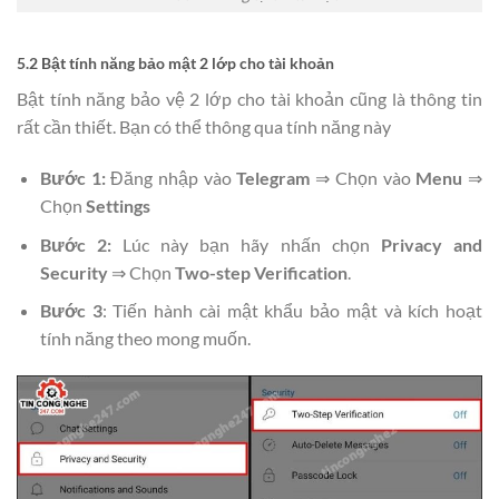
5.2 Bật tính năng bảo mật 2 lớp cho tài khoản
Bật tính năng bảo vệ 2 lớp cho tài khoản cũng là thông tin
rất cần thiết. Bạn có thể thông qua tính năng này
Bước 1:
Đăng nhập vào
Telegram
⇒ Chọn vào
Menu
⇒
Chọn
Settings
Bước 2:
Lúc này bạn hãy nhấn chọn
Privacy and
Security
⇒ Chọn
Two-step Verification
.
Bước 3
: Tiến hành cài mật khẩu bảo mật và kích hoạt
tính năng theo mong muốn.