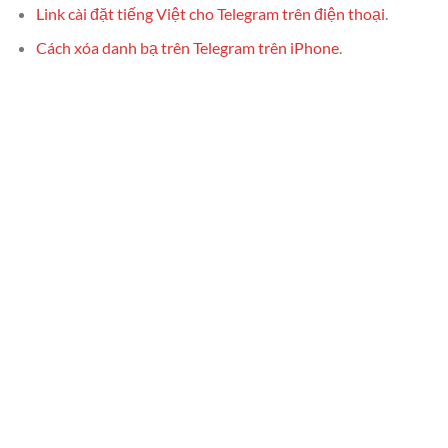
Link cài đặt tiếng Việt cho Telegram trên điện thoại
.
Cách xóa danh bạ trên Telegram trên iPhone
.