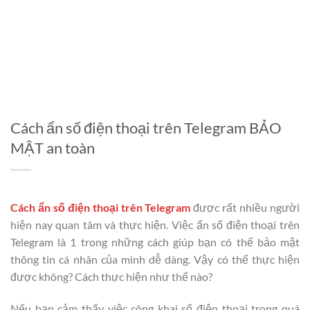
Cách ẩn số điện thoại trên Telegram BẢO
MẬT an toàn
Cách ẩn số điện thoại trên Telegram
được rất nhiều người
hiện nay quan tâm và thực hiện. Việc ẩn số điện thoại trên
Telegram là 1 trong những cách giúp bạn có thể bảo mật
thông tin cá nhân của mình dễ dàng. Vậy có thể thực hiện
được không? Cách thực hiện như thế nào?
Nếu bạn cảm thấy việc công khai số điện thoại trong quá