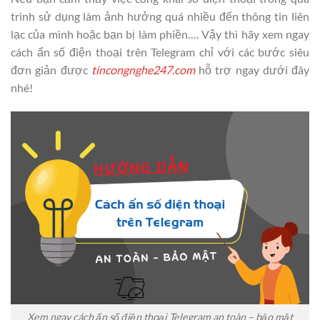
trình sử dụng làm ảnh hưởng quá nhiều đến thông tin liên
lạc của mình hoặc bạn bị làm phiền…. Vậy thì hãy xem ngay
cách ẩn số điện thoại trên Telegram chỉ với các bước siêu
đơn giản được
tincongnghe247.com
hỗ trợ ngay dưới đây
nhé!
Xem ngay cách ấn số điện thoại Telegram an toàn – bảo mật