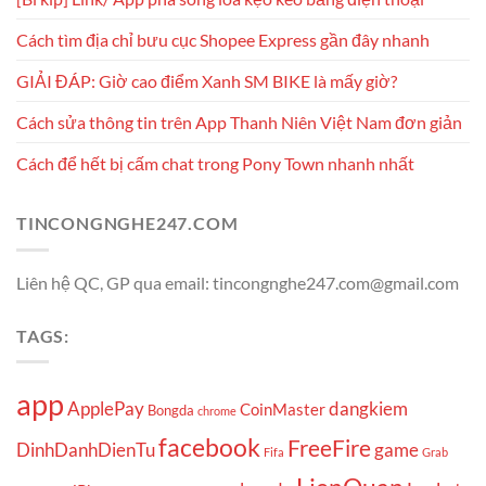
Cách tìm địa chỉ bưu cục Shopee Express gần đây nhanh
GIẢI ĐÁP: Giờ cao điểm Xanh SM BIKE là mấy giờ?
Cách sửa thông tin trên App Thanh Niên Việt Nam đơn giản
Cách để hết bị cấm chat trong Pony Town nhanh nhất
TINCONGNGHE247.COM
Liên hệ QC, GP qua email: tincongnghe247.com@gmail.com
TAGS:
app
ApplePay
dangkiem
CoinMaster
Bongda
chrome
facebook
FreeFire
DinhDanhDienTu
game
Fifa
Grab