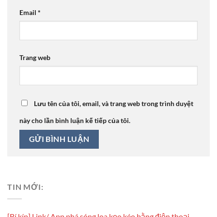
Email
*
Trang web
Lưu tên của tôi, email, và trang web trong trình duyệt
này cho lần bình luận kế tiếp của tôi.
TIN MỚI:
[Bí kíp] Link/ App phá sóng loa kẹo kéo bằng điện thoại