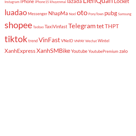
LienQuan
Locket
lazada
iPhone
Instagram
iPhone15
khuyenmai
luadao
oto
pubg
NhapMa
Messenger
Noel
PonyTown
Samsung
shopee
Telegram
tet
THPT
TaxiVinfast
Taobao
tiktok
VinFast
trend
VNeID
Wintel
VNPAY
Wechat
XanhSMBike
XanhExpress
zalo
Youtube
YoutubePremium