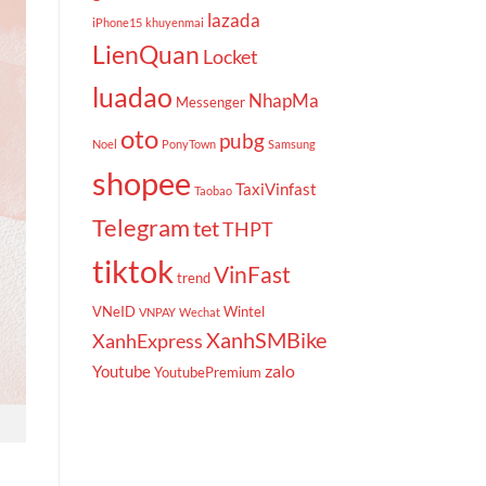
lazada
iPhone15
khuyenmai
LienQuan
Locket
luadao
NhapMa
Messenger
oto
pubg
Noel
PonyTown
Samsung
shopee
TaxiVinfast
Taobao
Telegram
tet
THPT
tiktok
VinFast
trend
VNeID
Wintel
VNPAY
Wechat
XanhSMBike
XanhExpress
zalo
Youtube
YoutubePremium