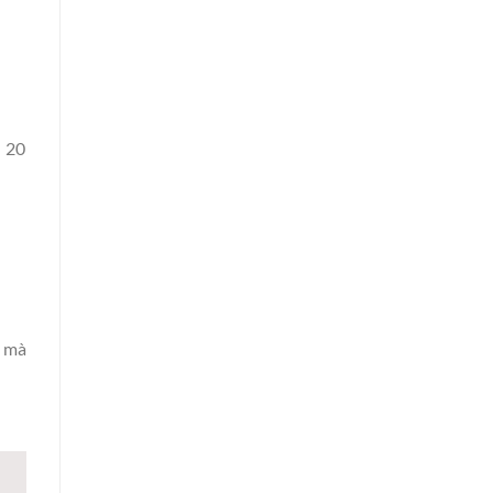
n 20
i mà