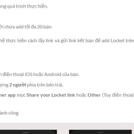
ong quá trình thực hiện.
i chưa add tối đa 20 bạn.
hể thực hiện cách lấy link và gửi link kết bạn để add Locket trê
n điện thoại iOS hoặc Android của bạn.
ượng
2 người
phía trên bên trái.
her app
mục
Share your Locket link
hoặc
Other
(Tùy điện thoạ
hành công.