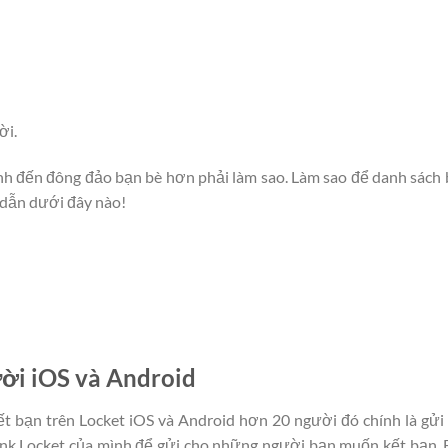
ời.
nh đến đông đảo bạn bè hơn phải làm sao. Làm sao để danh sách
dẫn dưới đây nào!
ười iOS và Android
ết bạn trên Locket iOS và Android hơn 20 người đó chính là gửi
 link Locket của mình để gửi cho những người bạn muốn kết bạn.