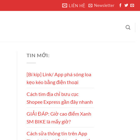
Newsletter
LIÊN HỆ
TIN MỚI:
[Bí kíp] Link/ App phá sóng loa
kẹo kéo bằng điện thoại
Cách tìm địa chỉ bưu cục
Shopee Express gần đây nhanh
GIẢI ĐÁP: Giờ cao điểm Xanh
SM BIKE là mấy giờ?
Cách sửa thông tin trên App