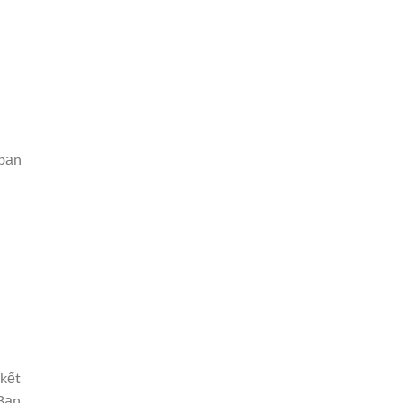
 bạn
 kết
 Bạn