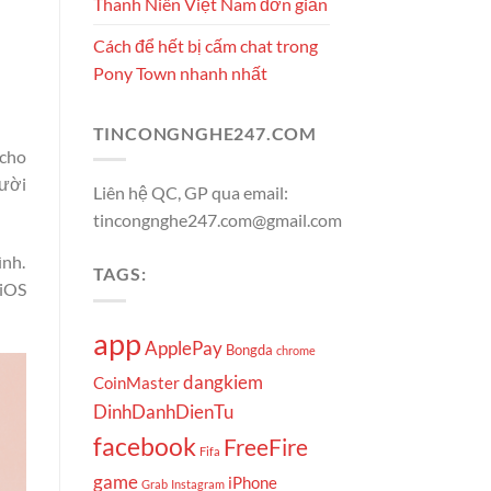
Thanh Niên Việt Nam đơn giản
Cách để hết bị cấm chat trong
Pony Town nhanh nhất
TINCONGNGHE247.COM
 cho
gười
Liên hệ QC, GP qua email:
tincongnghe247.com@gmail.com
ình.
TAGS:
 iOS
app
ApplePay
Bongda
chrome
dangkiem
CoinMaster
DinhDanhDienTu
facebook
FreeFire
Fifa
game
iPhone
Grab
Instagram