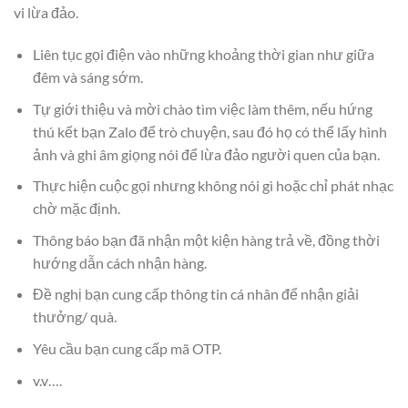
vi lừa đảo.
Liên tục gọi điện vào những khoảng thời gian như giữa
đêm và sáng sớm.
Tự giới thiệu và mời chào tìm việc làm thêm, nếu hứng
thú kết bạn Zalo để trò chuyện, sau đó họ có thể lấy hình
ảnh và ghi âm giọng nói để lừa đảo người quen của bạn.
Thực hiện cuộc gọi nhưng không nói gì hoặc chỉ phát nhạc
chờ mặc định.
Thông báo bạn đã nhận một kiện hàng trả về, đồng thời
hướng dẫn cách nhận hàng.
Đề nghị bạn cung cấp thông tin cá nhân để nhận giải
thưởng/ quà.
Yêu cầu bạn cung cấp mã OTP.
v.v….