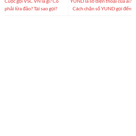
Cuộc gọi VSC VN là gì? Có
YUND là số điện thoại của ai?
phải lừa đảo? Tại sao gọi?
Cách chặn số YUND gọi đến