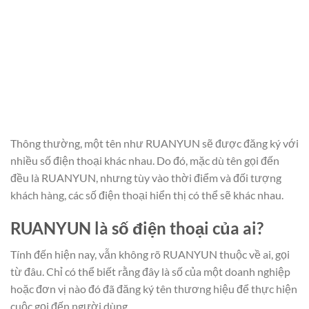
Thông thường, một tên như RUANYUN sẽ được đăng ký với
nhiều số điện thoại khác nhau. Do đó, mặc dù tên gọi đến
đều là RUANYUN, nhưng tùy vào thời điểm và đối tượng
khách hàng, các số điện thoại hiển thị có thể sẽ khác nhau.
RUANYUN là số điện thoại của ai?
Tính đến hiện nay, vẫn không rõ RUANYUN thuộc về ai, gọi
từ đâu. Chỉ có thể biết rằng đây là số của một doanh nghiệp
hoặc đơn vị nào đó đã đăng ký tên thương hiệu để thực hiện
cuộc gọi đến người dùng.