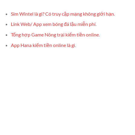
Sim Wintel là gì? Có truy cập mạng không giới hạn
.
Link Web/ App xem bóng đá lậu miễn phí
.
Tổng hợp Game Nông trại kiếm tiền online
.
App Hana kiếm tiền online là gì
.