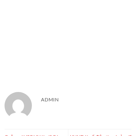
ADMIN