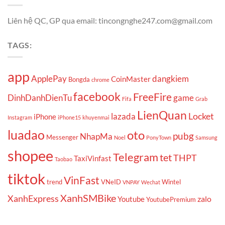
Liên hệ QC, GP qua email: tincongnghe247.com@gmail.com
TAGS:
app
ApplePay
dangkiem
CoinMaster
Bongda
chrome
facebook
FreeFire
DinhDanhDienTu
game
Fifa
Grab
LienQuan
Locket
lazada
iPhone
Instagram
iPhone15
khuyenmai
luadao
oto
pubg
NhapMa
Messenger
Noel
PonyTown
Samsung
shopee
Telegram
tet
THPT
TaxiVinfast
Taobao
tiktok
VinFast
trend
VNeID
Wintel
VNPAY
Wechat
XanhSMBike
XanhExpress
zalo
Youtube
YoutubePremium