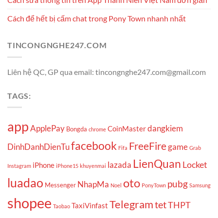
Cách để hết bị cấm chat trong Pony Town nhanh nhất
TINCONGNGHE247.COM
Liên hệ QC, GP qua email: tincongnghe247.com@gmail.com
TAGS:
app
ApplePay
dangkiem
CoinMaster
Bongda
chrome
facebook
FreeFire
DinhDanhDienTu
game
Fifa
Grab
LienQuan
Locket
lazada
iPhone
Instagram
iPhone15
khuyenmai
luadao
oto
pubg
NhapMa
Messenger
Noel
PonyTown
Samsung
shopee
Telegram
tet
THPT
TaxiVinfast
Taobao