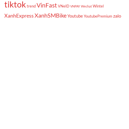
tiktok
VinFast
trend
VNeID
Wintel
VNPAY
Wechat
XanhSMBike
XanhExpress
zalo
Youtube
YoutubePremium