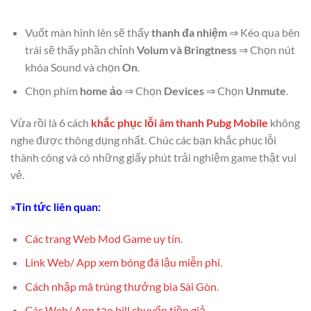
Vuốt màn hình lên sẽ thấy
thanh đa nhiệm
⇒ Kéo qua bên
trái sẽ thấy phần chỉnh
Volum và Bringtness
⇒ Chọn nút
khóa Sound và chọn
On
.
Chọn phím
home ảo
⇒ Chọn
Devices
⇒ Chọn
Unmute
.
Vừa rồi là 6 cách
khắc phục lỗi âm thanh Pubg Mobile
không
nghe được thông dụng nhất. Chúc các bạn khắc phục lỗi
thành công và có những giấy phút trải nghiệm game thật vui
vẻ.
»Tin tức liên quan:
Các trang Web Mod Game uy tín
.
Link Web/ App xem bóng đá lậu miễn phí
.
Cách nhập mã trúng thưởng bia Sài Gòn
.
Các Web/ App tạo bill chuyển tiền giả
.