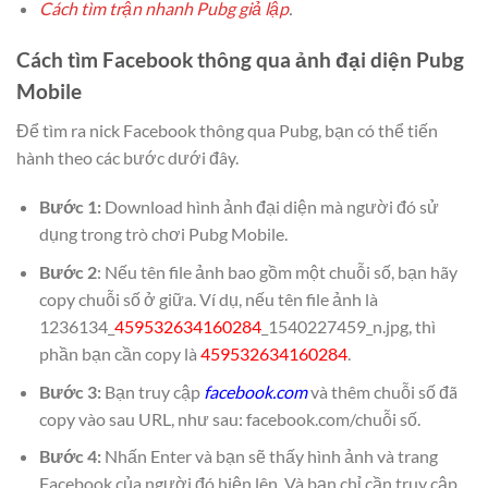
Cách tìm trận nhanh Pubg giả lập
.
Cách tìm Facebook thông qua ảnh đại diện Pubg
Mobile
Để tìm ra nick Facebook thông qua Pubg, bạn có thể tiến
hành theo các bước dưới đây.
Bước 1:
Download hình ảnh đại diện mà người đó sử
dụng trong trò chơi Pubg Mobile.
Bước 2
: Nếu tên file ảnh bao gồm một chuỗi số, bạn hãy
copy chuỗi số ở giữa. Ví dụ, nếu tên file ảnh là
1236134_
459532634160284
_1540227459_n.jpg, thì
phần bạn cần copy là
459532634160284
.
Bước 3:
Bạn truy cập
facebook.com
và thêm chuỗi số đã
copy vào sau URL, như sau: facebook.com/chuỗi số.
Bước 4:
Nhấn Enter và bạn sẽ thấy hình ảnh và trang
Facebook của người đó hiện lên. Và bạn chỉ cần truy cập