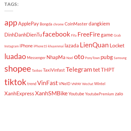
TAGS:
app
ApplePay
dangkiem
CoinMaster
Bongda
chrome
facebook
FreeFire
DinhDanhDienTu
game
Fifa
Grab
LienQuan
Locket
lazada
iPhone
Instagram
iPhone15
khuyenmai
luadao
oto
pubg
NhapMa
Messenger
Noel
PonyTown
Samsung
shopee
Telegram
tet
THPT
TaxiVinfast
Taobao
tiktok
VinFast
trend
VNeID
Wintel
VNPAY
Wechat
XanhSMBike
XanhExpress
zalo
Youtube
YoutubePremium