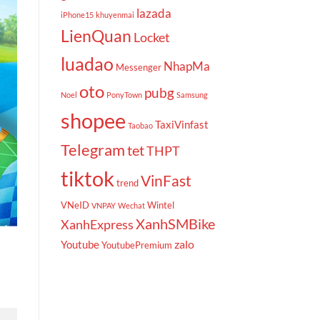
lazada
iPhone15
khuyenmai
LienQuan
Locket
luadao
NhapMa
Messenger
oto
pubg
Noel
PonyTown
Samsung
shopee
TaxiVinfast
Taobao
Telegram
tet
THPT
tiktok
VinFast
trend
VNeID
Wintel
VNPAY
Wechat
XanhSMBike
XanhExpress
zalo
Youtube
YoutubePremium