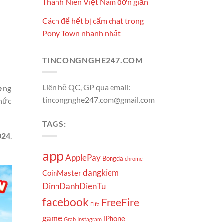
Thanh Niên Việt Nam đơn giản
Cách để hết bị cấm chat trong
Pony Town nhanh nhất
TINCONGNGHE247.COM
Liên hệ QC, GP qua email:
ương
tincongnghe247.com@gmail.com
thức
TAGS:
024
.
app
ApplePay
Bongda
chrome
dangkiem
CoinMaster
DinhDanhDienTu
facebook
FreeFire
Fifa
game
iPhone
Grab
Instagram