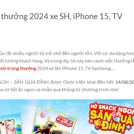
 thưởng 2024 xe SH, iPhone 15, TV
ủa rất nhiều người từ trẻ nhỏ đến người lớn. Với sự da dạng h
 đối tượng khách hàng. Và trong dịp hè này bên cạnh việc thưởng 
shi trúng thưởng
2024 xe SH, iPhone 15, TV SamSung….
GON – SĂN QUÀ ĐỈNH được Oishi triển khai đến hết
14/08/2
qua cơ hội ăn ngon và nhận quà khủng từ chương trình nhé!