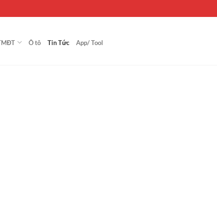
TMĐT
Ô tô
Tin Tức
App/ Tool