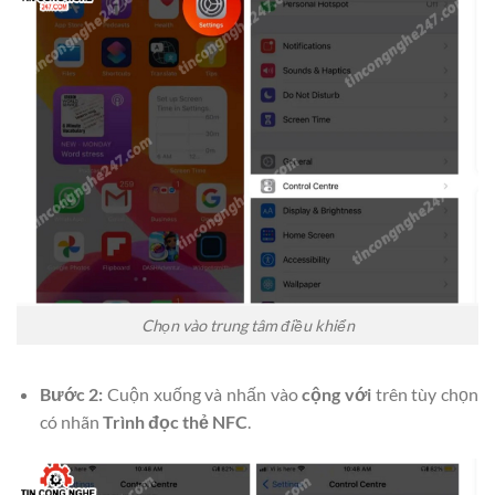
Chọn vào trung tâm điều khiển
Bước 2:
Cuộn xuống và nhấn vào
cộng với
trên tùy chọn
có nhãn
Trình đọc thẻ NFC
.