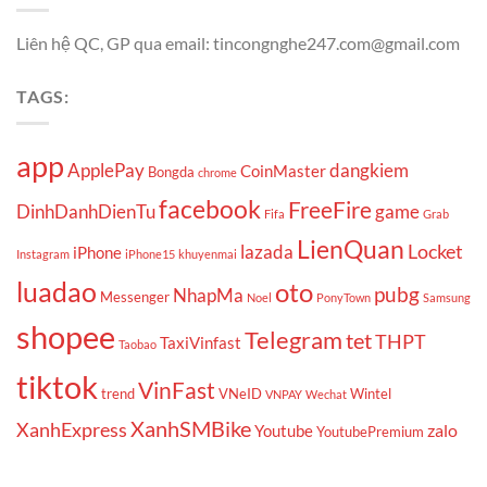
Liên hệ QC, GP qua email: tincongnghe247.com@gmail.com
TAGS:
app
ApplePay
dangkiem
CoinMaster
Bongda
chrome
facebook
FreeFire
DinhDanhDienTu
game
Fifa
Grab
LienQuan
Locket
lazada
iPhone
Instagram
iPhone15
khuyenmai
luadao
oto
pubg
NhapMa
Messenger
Noel
PonyTown
Samsung
shopee
Telegram
tet
THPT
TaxiVinfast
Taobao
tiktok
VinFast
trend
VNeID
Wintel
VNPAY
Wechat
XanhSMBike
XanhExpress
zalo
Youtube
YoutubePremium