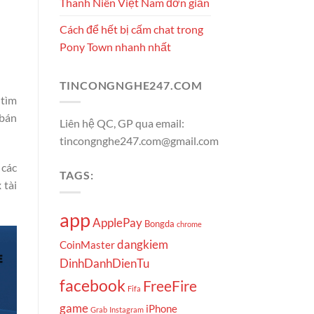
Thanh Niên Việt Nam đơn giản
Cách để hết bị cấm chat trong
Pony Town nhanh nhất
TINCONGNGHE247.COM
 tìm
 bán
Liên hệ QC, GP qua email:
tincongnghe247.com@gmail.com
 các
TAGS:
 tài
app
ApplePay
Bongda
chrome
dangkiem
CoinMaster
DinhDanhDienTu
facebook
FreeFire
Fifa
game
iPhone
Grab
Instagram