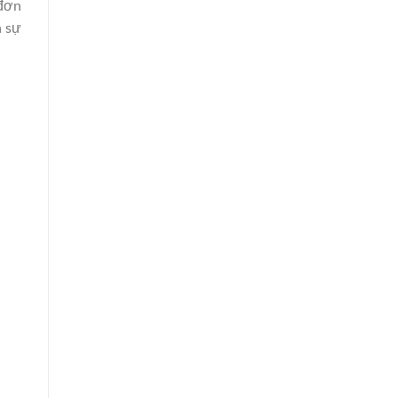
 đơn
 sự