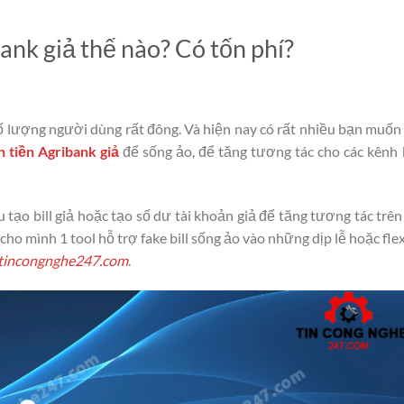
k giả thế nào? Có tốn phí?
ố lượng người dùng rất đông. Và hiện nay có rất nhiều bạn muốn
n tiền Agribank giả
để sống ảo, để tăng tương tác cho các kênh
tạo bill giả hoặc tạo số dư tài khoản giả để tăng tương tác trên
o mình 1 tool hỗ trợ fake bill sống ảo vào những dịp lễ hoặc flex
tincongnghe247.com
.