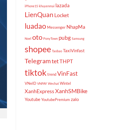
lazada
iPhone15
khuyenmai
LienQuan
Locket
luadao
NhapMa
Messenger
oto
pubg
Noel
PonyTown
Samsung
shopee
TaxiVinfast
Taobao
Telegram
tet
THPT
tiktok
VinFast
trend
VNeID
Wintel
VNPAY
Wechat
XanhSMBike
XanhExpress
zalo
Youtube
YoutubePremium