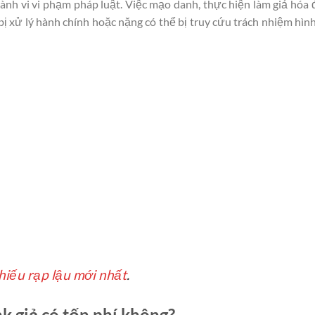
hành vi vi phạm pháp luật. Việc mạo danh, thực hiện làm giả hóa
xử lý hành chính hoặc nặng có thể bị truy cứu trách nhiệm hình
iếu rạp lậu mới nhất
.
nk giả có tốn phí không?