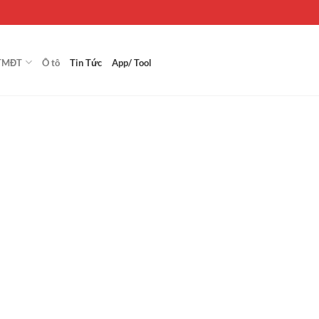
TMĐT
Ô tô
Tin Tức
App/ Tool