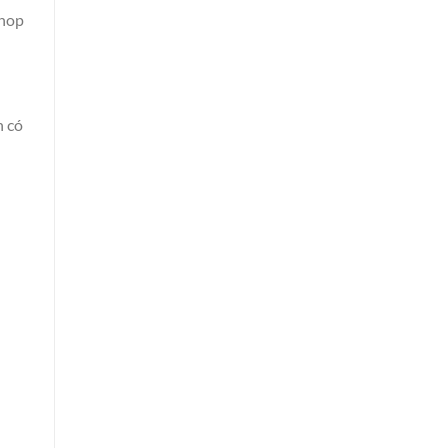
shop
n có