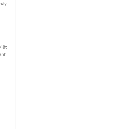
 này
Việt
iành