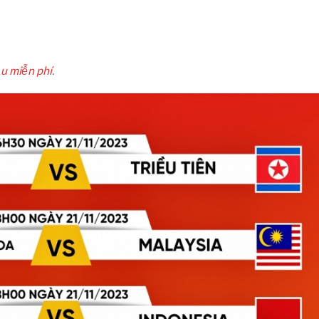
̣u miễn phí
.