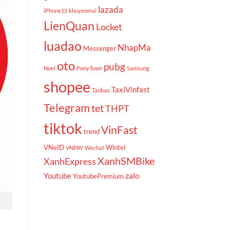
lazada
iPhone15
khuyenmai
LienQuan
Locket
luadao
NhapMa
Messenger
oto
pubg
Noel
PonyTown
Samsung
shopee
TaxiVinfast
Taobao
Telegram
tet
THPT
tiktok
VinFast
trend
VNeID
Wintel
VNPAY
Wechat
XanhSMBike
XanhExpress
zalo
Youtube
YoutubePremium