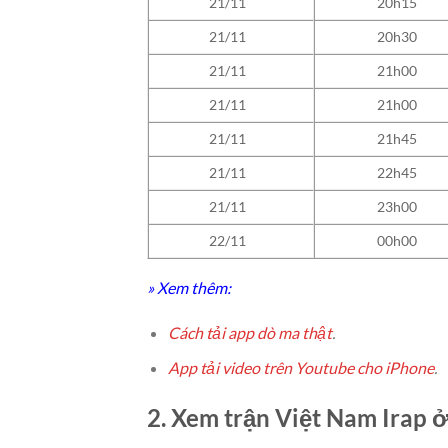
21/11
20h15
21/11
20h30
21/11
21h00
21/11
21h00
21/11
21h45
21/11
22h45
21/11
23h00
22/11
00h00
» Xem thêm:
Cách tải app dò ma thật
.
App tải video trên Youtube cho iPhone
.
2. Xem trận Việt Nam Irap 