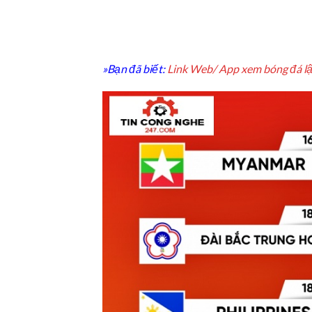
»Bạn đã biết:
Link Web/ App xem bóng đá lâ