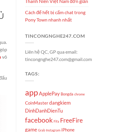
Thanh Niên Việt Nam đơn giản
Cách để hết bị cấm chat trong
ĐỦ
Pony Town nhanh nhất
TINCONGNGHE247.COM
qua.
 góp
Liên hệ QC, GP qua email:
m
vô
tincongnghe247.com@gmail.com
TAGS:
 đấu
app
ApplePay
Bongda
chrome
dangkiem
CoinMaster
DinhDanhDienTu
facebook
FreeFire
Fifa
game
iPhone
Grab
Instagram