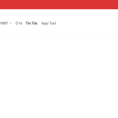
TMĐT
Ô tô
Tin Tức
App/ Tool