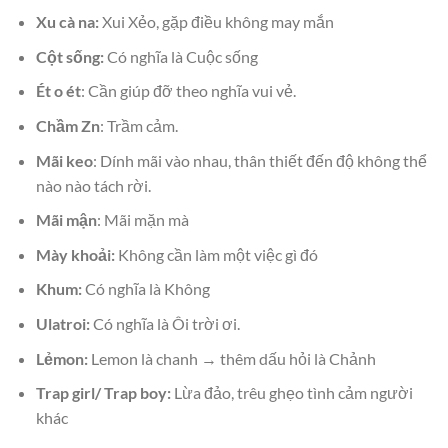
Xu cà na:
Xui Xẻo, gặp điều không may mắn
Cột sống:
Có nghĩa là Cuộc sống
Ét o ét
: Cần giúp đỡ theo nghĩa vui vẻ.
Chầm Zn
: Trầm cảm.
Mãi keo
: Dính mãi vào nhau, thân thiết đến độ không thể
nào nào tách rời.
Mãi mận
: Mãi mặn mà
Mày khoải:
Không cần làm một việc gì đó
Khum:
Có nghĩa là Không
Ulatroi:
Có nghĩa là Ôi trời ơi.
Lẻmon:
Lemon là chanh → thêm dấu hỏi là Chảnh
Trap girl/ Trap boy:
Lừa đảo, trêu ghẹo tình cảm người
khác