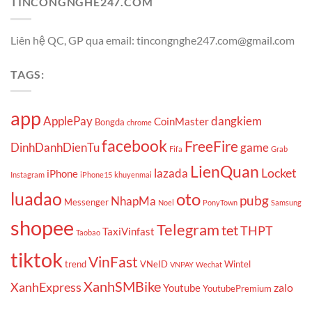
TINCONGNGHE247.COM
Liên hệ QC, GP qua email: tincongnghe247.com@gmail.com
TAGS:
app
ApplePay
dangkiem
CoinMaster
Bongda
chrome
facebook
FreeFire
DinhDanhDienTu
game
Fifa
Grab
LienQuan
Locket
lazada
iPhone
Instagram
iPhone15
khuyenmai
luadao
oto
pubg
NhapMa
Messenger
Noel
PonyTown
Samsung
shopee
Telegram
tet
THPT
TaxiVinfast
Taobao
tiktok
VinFast
trend
VNeID
Wintel
VNPAY
Wechat
XanhSMBike
XanhExpress
zalo
Youtube
YoutubePremium