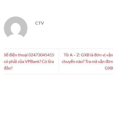
CTV
Số điện thoại 02473045415
Từ A – Z: GXB là đơn vị vận
có phải của VPBank? Có lừa
chuyển nào? Tra mã vận đơn
đảo?
GXB