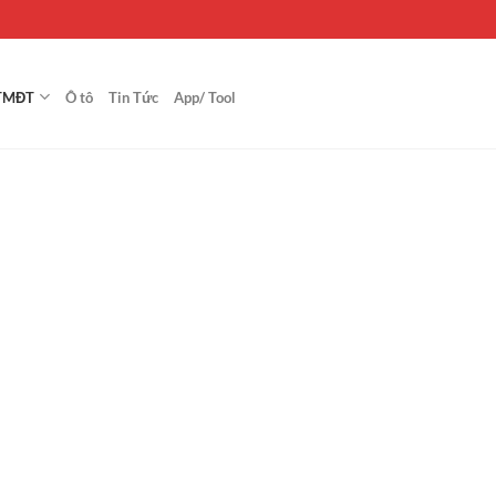
TMĐT
Ô tô
Tin Tức
App/ Tool