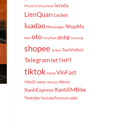
lazada
iPhone15
khuyenmai
LienQuan
Locket
luadao
NhapMa
Messenger
oto
pubg
Noel
PonyTown
Samsung
shopee
TaxiVinfast
Taobao
Telegram
tet
THPT
tiktok
VinFast
trend
VNeID
Wintel
VNPAY
Wechat
XanhSMBike
XanhExpress
zalo
Youtube
YoutubePremium