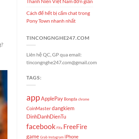
Thanh Niên Việt Nam đơn giản
Cách để hết bị cấm chat trong
Pony Town nhanh nhất
TINCONGNGHE247.COM
g?
Liên hệ QC, GP qua email:
tincongnghe247.com@gmail.com
TAGS:
app
ApplePay
Bongda
chrome
dangkiem
CoinMaster
DinhDanhDienTu
facebook
FreeFire
Fifa
game
iPhone
Grab
Instagram