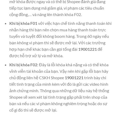
mở khóa được ngay và có thể bị Shopee đánh giá đang
tiếp tục lạm dụng mã giảm giá, vi phạm các tiêu chuẩn
cộng đồng,… và nâng lên thành khóa F02.
Khi bị khóa F01
với việc hạn chế tính năng thanh toán khi
nhận hàng thì bạn nên chọn mua hàng thanh toán trực
tuyến và tuyệt đối không boom hàng. Trong 60 ngày nếu
bạn không vi phạm thì sẽ được mở lại. Với các trường
hợp hạn chế khác bạn cần gọi tổng đài
19001221
để
được hỗ trợ xử lý và mở khóa.
Khi bị khóa F02
: Đây là lỗi khóa khá nặng và có thể khóa
vĩnh viễn tài khoản của bạn. Vậy nên khi gặp lỗi bạn hãy
chủ động liên hệ CSKH Shopee
19001221
trình bày chi
tiết tình trạng của mình kèm với đó là gửi các video hình
ảnh chứng minh. Thông qua những dữ liệu này hệ thống
Shopee sẽ xem xét lại tình trạng gặp phải trên shop của
bạn và nếu các vi phạm không nghiêm trọng hoặc do sự
cố gì đó thì sẽ được mở lại.