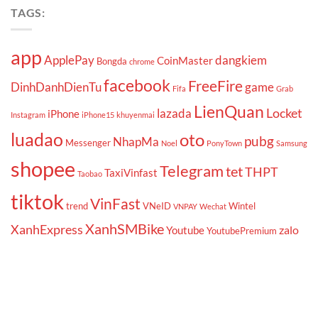
TAGS:
app
ApplePay
dangkiem
CoinMaster
Bongda
chrome
facebook
FreeFire
DinhDanhDienTu
game
Fifa
Grab
LienQuan
Locket
lazada
iPhone
Instagram
iPhone15
khuyenmai
luadao
oto
pubg
NhapMa
Messenger
Noel
PonyTown
Samsung
shopee
Telegram
tet
THPT
TaxiVinfast
Taobao
tiktok
VinFast
trend
VNeID
Wintel
VNPAY
Wechat
XanhSMBike
XanhExpress
zalo
Youtube
YoutubePremium