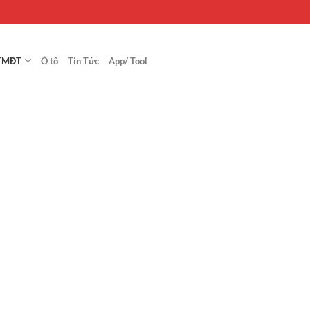
TMĐT
Ô tô
Tin Tức
App/ Tool