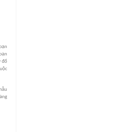
 bạn
 bạn
y đổ
huộc
 mẫu
hàng