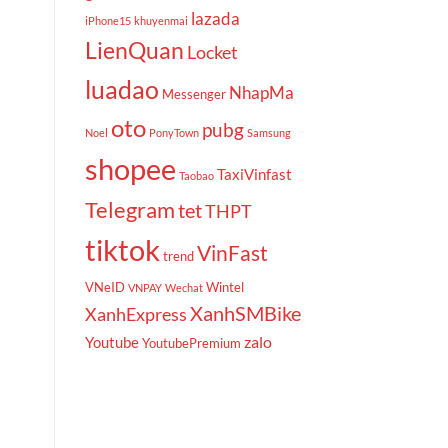
lazada
iPhone15
khuyenmai
LienQuan
Locket
luadao
NhapMa
Messenger
oto
pubg
Noel
PonyTown
Samsung
shopee
TaxiVinfast
Taobao
Telegram
tet
THPT
tiktok
VinFast
trend
VNeID
Wintel
VNPAY
Wechat
XanhSMBike
XanhExpress
zalo
Youtube
YoutubePremium