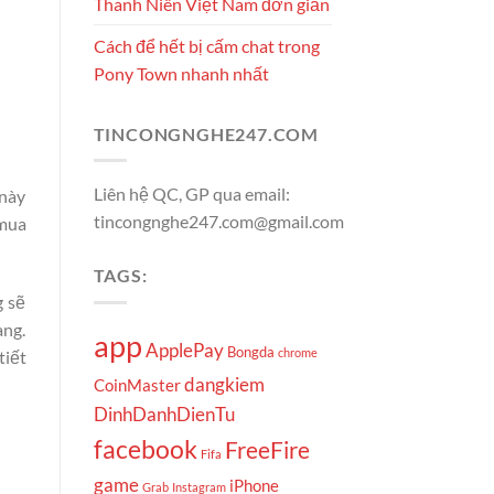
Thanh Niên Việt Nam đơn giản
Cách để hết bị cấm chat trong
Pony Town nhanh nhất
TINCONGNGHE247.COM
Liên hệ QC, GP qua email:
 này
tincongnghe247.com@gmail.com
 mua
TAGS:
g sẽ
àng.
app
ApplePay
Bongda
chrome
tiết
dangkiem
CoinMaster
DinhDanhDienTu
facebook
FreeFire
Fifa
game
iPhone
Grab
Instagram